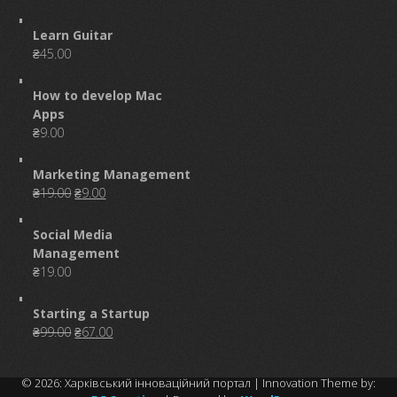
Learn Guitar
₴
45.00
How to develop Mac
Apps
₴
9.00
Marketing Management
Original
Current
₴
19.00
₴
9.00
price
price
was:
is:
Social Media
₴19.00.
₴9.00.
Management
₴
19.00
Starting a Startup
Original
Current
₴
99.00
₴
67.00
price
price
was:
is:
© 2026: Харківський інноваційний портал
| Innovation Theme by:
₴99.00.
₴67.00.