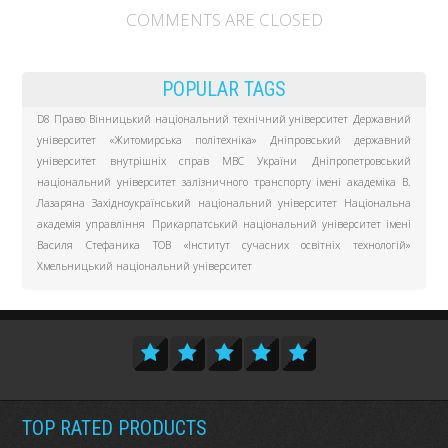
COMMENTS ARE CLOSED
POPULAR TAGS
D8 Право
Вінницький національний технічний університет
Державний
університет «Житомирська політехніка»
Дніпровський державний
університет внутрішніх справ МВС України
Дніпропетровський
національний університет залізничного транспорту імені академіка В.
Лазаряна
Західноукраїнський національний університет
Національна
академія управління
Прикарпатський національний університет імені
Василя Стефаника
ТОВ «Інститут сучасних освітніх технологій»
Хмельницький національний університет
TOP RATED PRODUCTS