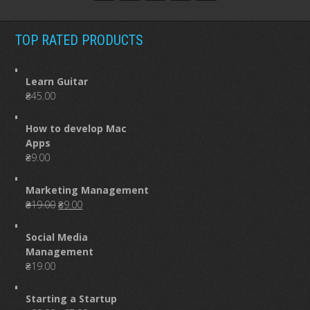
TOP RATED PRODUCTS
Learn Guitar
₴
45.00
How to develop Mac
Apps
₴
9.00
Marketing Management
Original
Current
₴
19.00
₴
9.00
price
price
was:
is:
Social Media
₴19.00.
₴9.00.
Management
₴
19.00
Starting a Startup