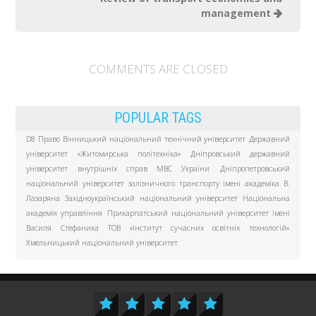
management
COMMENTS ARE CLOSED
POPULAR TAGS
D8 Право
Вінницький національний технічний університет
Державний
університет «Житомирська політехніка»
Дніпровський державний
університет внутрішніх справ МВС України
Дніпропетровський
національний університет залізничного транспорту імені академіка В.
Лазаряна
Західноукраїнський національний університет
Національна
академія управління
Прикарпатський національний університет імені
Василя Стефаника
ТОВ «Інститут сучасних освітніх технологій»
Хмельницький національний університет