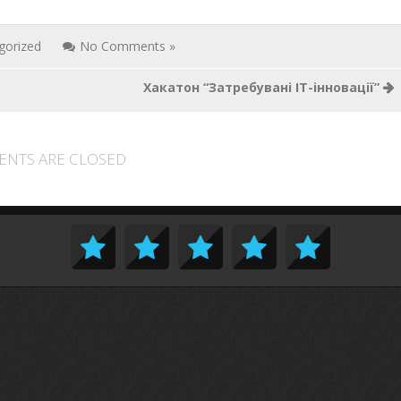
gorized
No Comments »
Хакатон “Затребувані ІТ-інновації”
NTS ARE CLOSED