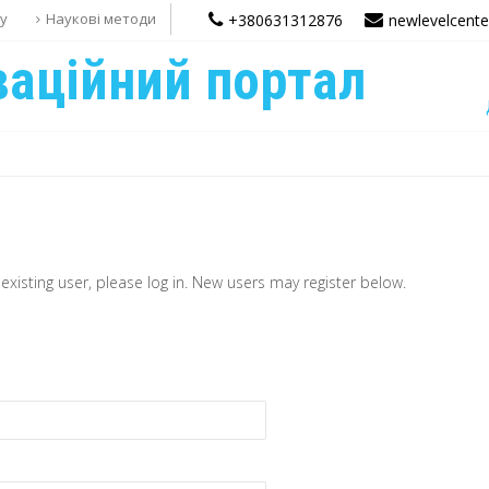
ду
Наукові методи
+380631312876
newlevelcent
ваційний портал
 existing user, please log in. New users may register below.