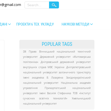
er@gmail.com
ДАНІ
ПРОЕКТИ 6 ТЕХ. УКЛАДУ
НАУКОВІ МЕТОДИ
POPULAR TAGS
D8 Право
Вінницький національний технічний
університет
Державний університет «Житомирська
політехніка»
Дніпровський державний університет
внутрішніх справ МВС України
Дніпропетровський
національний університет залізничного транспорту
імені академіка В. Лазаряна
Західноукраїнський
національний університет
Національна академія
управління
Прикарпатський національний
університет імені Василя Стефаника
ТОВ «Інститут
сучасних освітніх технологій»
Хмельницький
національний університет