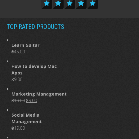
TOP RATED PRODUCTS
Learn Guitar
₴
45.00
How to develop Mac
Apps
₴
9.00
Marketing Management
Original
Current
₴
19.00
₴
9.00
price
price
was:
is:
Social Media
₴19.00.
₴9.00.
Management
₴
19.00