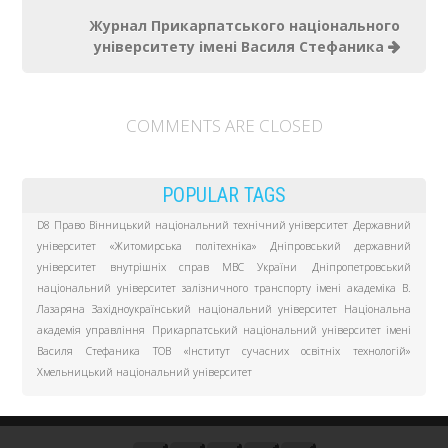
Журнал Прикарпатського національного
університету імені Василя Стефаника
COMMENTS ARE CLOSED
POPULAR TAGS
D8 Право
Вінницький національний технічний університет
Державний
університет «Житомирська політехніка»
Дніпровський державний
університет внутрішніх справ МВС України
Дніпропетровський
національний університет залізничного транспорту імені академіка В.
Лазаряна
Західноукраїнський національний університет
Національна
академія управління
Прикарпатський національний університет імені
Василя Стефаника
ТОВ «Інститут сучасних освітніх технологій»
Хмельницький національний університет