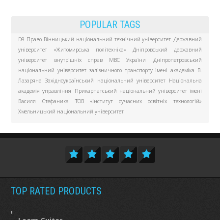
POPULAR TAGS
D8 Право
Вінницький національний технічний університет
Державний
університет «Житомирська політехніка»
Дніпровський державний
університет внутрішніх справ МВС України
Дніпропетровський
національний університет залізничного транспорту імені академіка В.
Лазаряна
Західноукраїнський національний університет
Національна
академія управління
Прикарпатський національний університет імені
Василя Стефаника
ТОВ «Інститут сучасних освітніх технологій»
Хмельницький національний університет
TOP RATED PRODUCTS