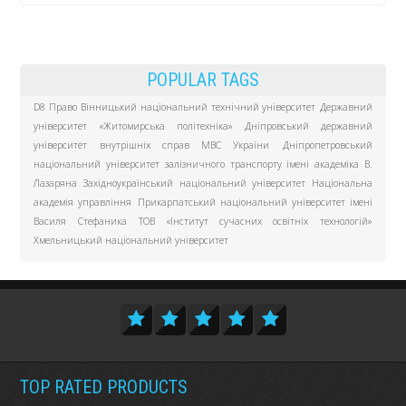
POPULAR TAGS
D8 Право
Вінницький національний технічний університет
Державний
університет «Житомирська політехніка»
Дніпровський державний
університет внутрішніх справ МВС України
Дніпропетровський
національний університет залізничного транспорту імені академіка В.
Лазаряна
Західноукраїнський національний університет
Національна
академія управління
Прикарпатський національний університет імені
Василя Стефаника
ТОВ «Інститут сучасних освітніх технологій»
Хмельницький національний університет
TOP RATED PRODUCTS