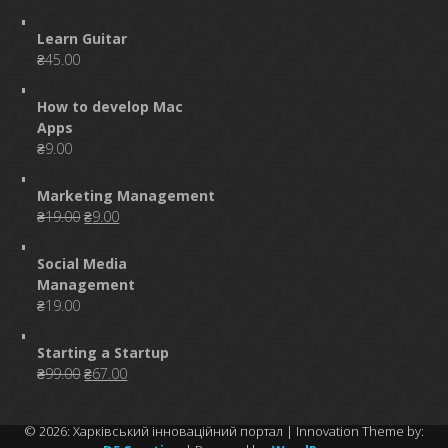
Learn Guitar
₴
45.00
How to develop Mac
Apps
₴
9.00
Marketing Management
Original
Current
₴
19.00
₴
9.00
price
price
was:
is:
Social Media
₴19.00.
₴9.00.
Management
₴
19.00
Starting a Startup
Original
Current
₴
99.00
₴
67.00
price
price
was:
is:
© 2026: Харківський інноваційний портал
| Innovation Theme by:
₴99.00.
₴67.00.